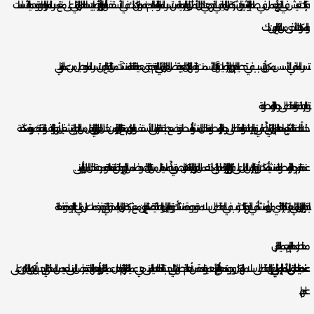
فإذا كنت تعيش في الخرج أو تعمل في صناعة البناء والتشييد، فإن شركة عزل المياه في الخرج هي الحل الأمثل لتوفير الحماية من تسرب الماء والتلف الناجم عنه. سواء كان ذلك في الأسقف أو الجدران أو الأرضيات، يساعد العزل المائي على منع تسرب الماء والرطوبة وحماية الأساسات
والمكونات الأخرى من الضرر الناتج عن ذلك.
تسرب الماء في الأسس يمكن أن يتسبب في تحطيم الجدران والأرضيات وتآكل الأسمنت وتلف الهياكل الحديدية. بفضل العزل المائي الجيد، يتم تحقيق حماية فائقة للمنشآت من التلف الناتج عن تسرب الماء ويطيل من عمر المباني.
توفير الطاقة والحفاظ على درجة الحرارة المطلوبة
خلافًا للاعتقاد الشائع، يساهم العزل المائي أيضًا في توفير الطاقة والحفاظ على درجة الحرارة المطلوبة داخل المنشأة. بواسطة وضع طبقة عازلة على الأسقف والجدران، يتم منع انتقال الحرارة من خلال العوازل وبالتالي يقلل من الحاجة إلى تشغيل أجهزة التكييف والتدفئة بصورة مكثفة.
عندما تحترم درجة الحرارة المطلوبة للمنشأة، يمكنك أن توفر الكثير من المال على فواتير الكهرباء والغاز. بالإضافة إلى ذلك، تعمل العوازل المائية كعازل صوتي أيضًا، مما يقلل من انتقال الضوضاء من الخارج ويخلق بيئة هادئة ومريحة داخل المنزل أو المبنى.
باختصار، إن العزل المائي يعتبر استثمارًا ناجحًا لأي منزل أو منشأة في الخرج. فإذا كنت ترغب في الحفاظ على سلامة وجودة منشأتك وتوفير المال والطاقة، يُنصح بالتعاون مع شركة عزل المياه المحترفة التي توفر خدمات عزل مائي عالية الجودة وفعالة.
مخاطر عدم القيام بعملية العزل
عندما يتعلق الأمر بالمباني،
فإن الحفاظ على سلامة الهيكل وجودته هو أمر بالغ الأهمية. واحدة من أهم الخطوات التي يجب اتخاذها لحماية المبنى هي عملية العزل. إذا تم تجاهل عملية العزل أو إهمالها، فقد يتعرض المبنى للعديد من المخاطر التي يجب أن يكون المالكون على
علم بها.