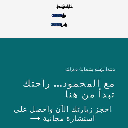
لطلب الخدمة أو للإستفسار
جوال:
0538475954
واتس:
0538475954
دعنا نهتم بحماية منزلك
مع المحمود... راحتك
تبدأ من هنا
احجز زيارتك الآن واحصل على
استشارة مجانية ⟶