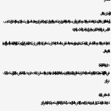
تأثير الجودة على فعالية العزل
تأثير جودة المادة العازلة على فعالية العزل لا يمكن تجاهله. استخدام مواد عازلة ذات جودة عالية يعني توفير أعلى مستويات الحماية والمتانة للمبنى. يؤدي استخدام مواد رديئة الجودة إلى ظهور تسريبات المياه في المبنى، وهذا يعرضه للتلف ويؤثر على سلامة الهيكل ومحتوياته. بالإضافة إلى ذلك، قد يتسبب
العزل السيء في زيادة الرطوبة داخل المبنى، مما يؤدي إلى نمو العفن والأمراض ورائحة كريهة.
باختصار، يعتبر استخدام مواد عازلة ذات جودة عالية أمرًا حاسمًا في عزل المياه بشكل فعال وموثوق. يساهم هذا الاستثمار في حماية الممتلكات والحفاظ على سلامة المبنى لفترة طويلة. لذلك، ينبغي على شركة عزل المياه في الخرج أن تهتم بشكل كبير باختيار مواد العزل المناسبة والتأكد من أنها تلبي المعايير
العالية لجودة العزل.
طرق وتقنيات العزل المبتكرة
في عالم البناء والتشييد،
تعتبر شركة عزل المياه بالخرج ذات أهمية كبيرة للحفاظ على استدامة المباني وتقليل التسربات والتلف الناتج عن تسرب المياه. يعد العزل المبتكر والفعال ضرورة لتحقيق هذا الهدف. سنلقي نظرة فاحصة على بعض التقنيات المبتكرة في مجال العزل التي تستخدمها الشركات
في الخرج.
تقنيات حديثة في عزل المياه
تطورت تقنيات عزل المياه بشكل كبير على مر السنين، وقد تم تطبيق العديد من الابتكارات في هذا المجال. إليك بعض الأمثلة على التقنيات الحديثة التي تستخدمها شركة عزل المياه في الخرج: