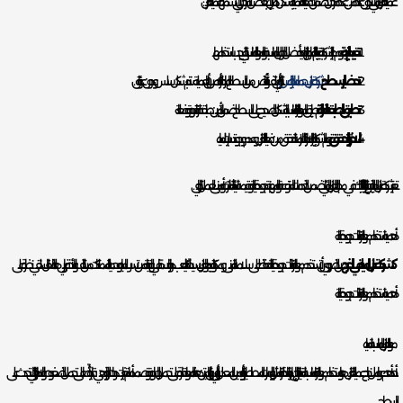
عملية العزل المائي تتكون عادة من عدة مراحل لضمان فعالية العملية بشكل كامل. إليك بعض المراحل التي تشملها عملية العزل:
تقييم البنية:
يقوم خبراء الشركة بتقييم البنية المراد عزلها لتحديد أفضل الحلول المناسبة والمواد المناسبة التي يجب استخدامها.
تحضير السطح:
شركة عزل حمامات بالرياض
يتم إزالة أي تلف أو أنقاض من السطح المراد عزله للتأكد من أن العملية ستتم بشكل سلس ودون عوائق.
تطبيق الطبقة العازلة:
يتم تطبيق المواد العازلة المناسبة بالشكل الصحيح على السطح لضمان تأمين طبقة عازلة قوية وفعالة.
الاختبار والتحقق:
تقوم الشركة بإجراء الاختبارات اللازمة للتحقق من فعالية العزل وعدم وجود تسربات للمياه.
تعتبر شركة عزل المياه بالخرج خيارًا مثاليًا لتلبية احتياجاتك في مجال العزل المائي. تضمن الخدمات المتنوعة والمهنية جودة عالية وقيمة استثنائية لمنزلك أو مبنى العمل التجاري.
أهمية استخدام مواد عازلة ذات جودة عالية
كشركة عزل المياه في الخرج
، من الضروري أن تستخدم مواد عازلة ذات جودة عالية للحفاظ على سلامة المبنى ومكوناته. قد يبدو العزل بسيطًا، لكنه يلعب دورًا حاسمًا في الوقاية من تسرب المياه وحماية الممتلكات من التلف والأضرار. في هذا المقال، سنلقي نظرة على
أهمية استخدام مواد عازلة ذات جودة عالية.
مواد العزل المناسبة للمياه
أحد أهم عوامل نجاح عملية العزل هو استخدام مواد عازلة مناسبة للمياه. تحتاج إلى اختيار مادة عازلة مثل البوليمرات المطاطية أو البتومين المعدل أو البولي يوريثان المتين. هذه المواد قادرة على تحمل الرطوبة وتصمد أمام تغيرات درجات الحرارة، وهي قادرة أيضًا على تحمل الضغوط والاهتزازات التي تحدث على
السطح.