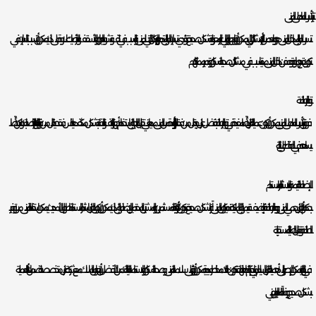
تأثير تسرب الماء على المبنى
تسرب الماء إلى داخل المبنى هو واحد من أكبر المشاكل التي يمكن أن تواجهها المباني غير المعزولة بشكل صحيح. قد تؤدي تسربات الماء إلى تدهور الهيكل التحتي للمبنى والتسبب في تلف وتشوه الجدران والأسقف والأرضيات. علاوة على ذلك، يمكن أن تتسبب التسربات في
تكون بقع رطوبة وعفن داخل المبنى، مما يتسبب في مشاكل صحية للسكان وتدمير ممتلكاتهم.
توفير الطاقة
فوق تأثير تسرب الماء على المبنى، يمكن أن تكون عملية العزل أيضًا مفيدة في توفير الطاقة. بفضل عزل جيد، يقلل من فقد الحرارة أو البرودة من المبنى، مما يعني تقليل الحاجة إلى استخدام أجهزة التكييف والتدفئة بشكل مكثف. هذا ليس فقط يقلل من فاتورة الكهرباء الخاصة بك، ولكن أيضًا
يساهم في الحفاظ على البيئة.
الإضافة القيمة والاستثمار المستدام
بحكم أن العزل يحمي المبنى ويوفر الطاقة، فإنه يضيف قيمة إلى الملكية. عندما يكون المبنى عازلًا بشكل صحيح، قد يكون أكثر جاذبية للمستثمرين والمشترين المحتملين. بالإضافة إلى ذلك، يمكن أن يكون العزل استثمارًا مستدامًا طويل الأمد، حيث يمكن استفادة المبنى من توفير
الطاقة وتقليل الصيانة المستقبلية.
في النهاية، لا يمكن الإصرار على أهمية العزل السليم للمباني. فإذا تم تجاهلها، فقد تكون هناك مخاطر عديدة يمكن أن تؤثر على سلامة المبنى وصحة السكان والاستدامة المالية. لذلك، من الأفضل أن يتعاون الملاك مع شركة عزل متخصصة لضمان أداء العملية
بشكل صحيح وفقًا للمعايير المهني