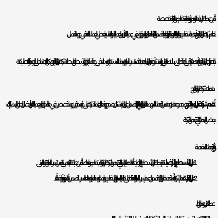
تأمين عملية عزل فعالة وموثوقة باستخدام مواد عازلة متخصصة.
تعلم شركة عزل المياه بالخرج أهمية استخدام مواد عازلة عالية الجودة. يتم اختيار المواد بعناية لضمان الأداء الفعال والموثوق في عملية العزل. تأمين العملية بالمواد المناسبة يعطي العملاء الثقة في جودة العمل.
باختصار، فإن عزل المياه بالخرج له أهمية كبيرة في الحفاظ على سلامة المباني والمنشآت. يوفر عزل المياه حماية ضد تسرب المياه وترميمات المستقبلية ويساعد في جفاف الجدران والأسطح. بواسطة شركة عزل المياه بالخرج، يمكن الاعتماد على الجودة والاتصالب ثقة.
خدمات شركة عزل المياه بالخرج
تُقدم شركة عزل المياه بالخرج
مجموعة متنوعة من الخدمات المهمة للمنازل والمباني التجارية لضمان عزل المياه بشكل صحيح وفعال. تعتمد الشركة على خبراء محترفين ومتخصصين في هذا المجال للقيام بعملية العزل بأفضل الطرق الممكنة. إليك
بعض الخدمات التي تقدمها الشركة:
أنواع الخدمات المقدمة
عزل الأسطح والأرضيات:
تعتبر عملية عزل الأسطح والأرضيات أحد الخدمات الرئيسية التي تقدمها شركة عزل المياه. يتم استخدام مواد خاصة لتأمين طبقة عازلة تحمي البنية من تسرب المياه وتقوية المبنى.
عزل الخزانات:
تقدم الشركة أيضًا خدمة عزل الخزانات لضمان عدم تسرب المياه والحفاظ على نقاء المياه المخزنة بها. يتم استخدام مواد مقاومة للمياه ومانعة للتسرب لتضمن أداءًا موثوقًا وفعالًا.
عملية العزل ومراحلها