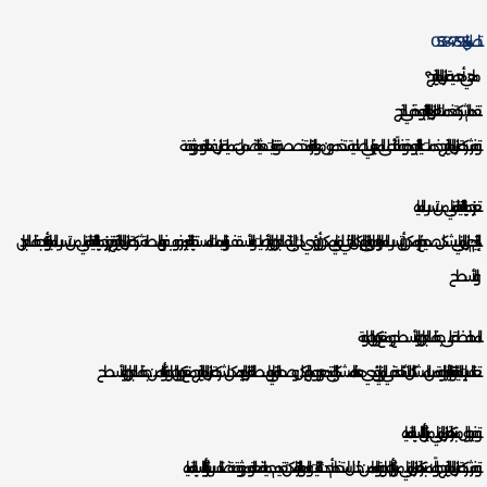
اتصل بنا:0538475954
ما هي أهمية عزل المياه بالخرج؟
تقدم الشركة خدمات العزل العالية الجودة في الخرج
توفر شركة عزل المياه بالخرج خدمات عالية الجودة وفقًا لأعلى المعايير في الصناعة. يستخدمون مواد عازلة متخصصة وتقنيات حديثة لضمان عملية عزل فعالة وموثوقة.
تعزيز حماية البنية التحتية للمباني من تسرب المياه
إذا لم يتم عزل المباني بشكل صحيح، فإنه يمكن أن يتسرب الماء والرطوبة إلى الهيكل الداخلي للمباني. يمكن أن يؤدي ذلك إلى تلف الجدران والأرضيات والأسقف والترميمات المستقبلية الغير مرغوب فيها. بواسطة شركة عزل المياه بالخرج، يتم تعزيز حماية البنية التحتية للمباني من تسرب المياه وتأكيد جفاف الجدران
والأسطح.
المحافظة على جفاف الجدران والأسطح ومنع تكون الرطوبة
تعد التسريبات المائية وانتشار الرطوبة من المشاكل الشائعة في المباني. تؤدي هذه المشكلة إلى تدهور جودة الهيكل وصحة المباني. بواسطة العزل الجيد، يمكن لشركة عزل المياه بالخرج منع تكون الرطوبة والتأكد من جفاف الجدران والأسطح.
توفير حلول مبتكرة لعزل المباني من التأثيرات السلبية للمياه
توفر شركة عزل المياه بالخرج حلولًا مبتكرة لعزل المباني من تأثيرات الرطوبة والماء. من خلال استخدام أحدث التقنيات والمواد العازلة، يمكن تقديم حماية فعالة وموثوقة ضد التسرب والتأثيرات السلبية للمياه.