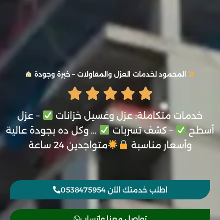
المحمود لخدمات العزل والمقاولات – خبرة وجودة
خدمات متكاملة: عزل وغسيل خزانات
– عزل
أسطح
– كشف تسربات
… وكل ده بجودة عالية
وأسعار مناسبة
متواجدين 24 ساعة
اطلب خدمتك الآن 0538475954
تواصل معنا واتساب