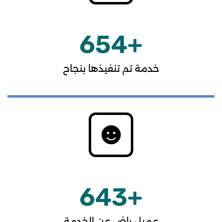
654
+
خدمة تم تنفيذها بنجاح
643
+
عميل راضٍ عن الخدمة