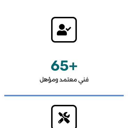
65
+
فني معتمد ومؤهل