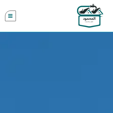
خطي
لى
لمحتوى