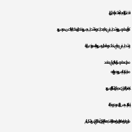
افضل اختيار لك حيث أنه يمتلك خبرة لا مثيل لها.
كما أن معلم جبس بورد وتشطيب في جدة لا يعطيك جودة تشطيب جبس بورد فقط بل يمنحك ايضا ارخص سعر جبس بورد
وتشطيب في جدة اي ستمتلك جودة اعمال جبس بورد عالية بسعر رخيص للغاية.
مميزات معلم جبس بالدمام باكستاني معتمد
محترف بتركيب الجبس بورد بجميع انواعه.
لديه قدرة عالية على تصميم كل اشكال الجبس بورد.
بإمكانه تركيب جبس عازل للصوت بجودة عالية.
ملتزم جدا بمواعيده كما ان مواعيده مرنة للغاية ستجده متاح للقيام بكل أعمالك التي ترغب بها بشكل دائم.