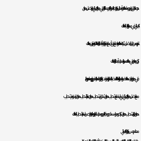
حرصنا منا على توفير جودة دهانات وأعمال ديكورات عالية جدا وفرنا لكم عملائنا الكرام فني دهان باكستاني يعتبر افضل دهان
باكستاني في ممتاز جدا بتركيب الدهانات.
تم تدريبه من قبل افضل شركة دهانات واصباغ حتى أصبح لدية خبرة كبيرة جدا بأعمال الدهانات لا تتوفر بفنيين دهانات
كثيرين جدا، هو فني دهانات ممتاز ومحترف بأعمال الدهانات.
فني دهان يوفر لك دهانات ضوئية منيرة او الدهانات المضيئة للمتاجر والمولات والديكورات للعقارات فهو بارع وماهر جدا بها.
مع افضل دهان باكستاني في استمتع بتشطيب دهان شقق تشطيب دهان عمائر تشطيب دهان غرف نوم تشطيب
دهان منازل تشطيب دهان شركات ومؤسسات بجودة عالية، فهو محترف للغاية ويوفر لكم ارخص اسعار تشطيب الدهانات.
معلم جبس ديكورات باكستاني