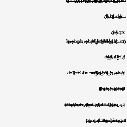
ننصحك بدهان فهو افضل دهان وأعمال ديكورات بجدة يوفر لكم اعمال ديكورات وتشطيبات عالية الجودة بوقت قصير جدا
بسعر بمتناول يدك فسارع بالاتصال عليه الأن.
معلم جبس بالدمام فنان
ان كنت تعشق الجمال والجودة بأعمال الدهانات والديكورات عميلنا الغالي فانت تحتاج معلم جبس جدة فهو معلم جبس بجدة
فنان يستطيع إنشاء اجمل الديكورات والدهانات.
ذوق معلم جبس جدة راقي جدا بالإضافة إلى خبرته ومهاراته التي تجعله يعطيك أحدث المستجدات بأعمال التشطيبات
والديكورات فهو بالفعل فنان محترف ولدية مهارة لا مثيل لها.
فني جبس جدة فنان يقوم بتركيب السقف المعلق الذي يرغب به الجميع بعد انتهائه من عمله سوف تنظر الى سقف العقار
الخاص بك وستندهش لأنه سيغيره تماما ستشعر بأنك داخل قصر ملوك كبير.