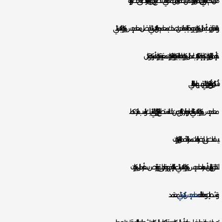
هل تعلم عميلنا الغالي بان اعمال الديكورات من الأعمال المهمة جدا التي تستطيع أن تحول منازلنا البسيطة الى قصور كبيرة
وانيقة فان رغبت بأعمال ديكورات بجودة عالية جدا فنحن ننصحك بمعلم دهان باكستاني افضل معلم جبس ديكورات باكستاني .
خبرته بأعمال الديكورات كبيرة جدا بإمكانه تركيب اعمال ديكورات ايطالية ديكورات لبنانية، ديكورات مغربية ديكورات أمريكية وكل
أشكال وأنواع الديكورات التي ترغب بها عميلنا الغالي.
معلم جبس ديكورات باكستاني بالدمام يوفر لك كتالوج من خلاله تستطيع اختيار الديكورات التي تناسبك وتناسب منزلك كما
يساعدك على إحضار خامات ممتازة لأعمال الديكورات.
لا تقلق نهائيا من أسعار معلم جبس ديكورات باكستاني عميلنا الكريم فهو قادر على توفير ارخص سعر أعمال ديكورات
وتشطيبات وهذا لأنه
معلم جبس باكستاني
معتمد.