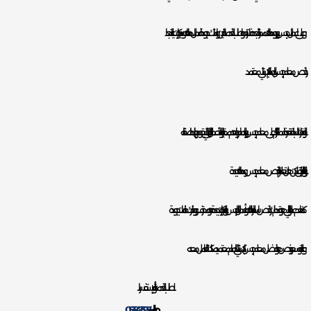
و على اعمال جبس بورد ودهانات ممتازة جده فلا تتردد واطلب الخدمة الحين وامتلك جودة اعمال دهانات وديكورات عالية جدا.
ارخص معلم جبس بالدمام باكستاني معتمد
و بالفقرات السابقة تعرفنا عملائنا الكرام على معلم جبس بورد الدمام واهم مميزاته والأعمال الرائعة التي يقوم بها، علمنا صفاته
وانه اختيارنا الوفق لكن هل تعلم انه ارخص معلم جبس ودهانات بجدة.
كما نعم عميلنا الغالي هو يقدم لك ارخص اسعار الدهانات وأعمال الجبس والديكورات بجدة، هو محترف ويوفر لك خامات بجودة
و عالية وسعر رخيص، هو افضل معلم جبس باكستاني الدمام معتمد يمكنك التعامل معه.
لطلب الخدمة أو للإستفسار
جوال:
0538475954