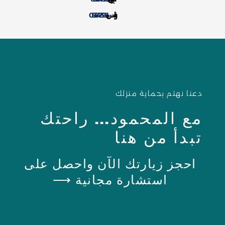
واتس:
0538475954
دعنا نهتم بحماية منزلك
مع المحمود... راحتك
تبدأ من هنا
احجز زيارتك الآن واحصل على
استشارة مجانية ⟶