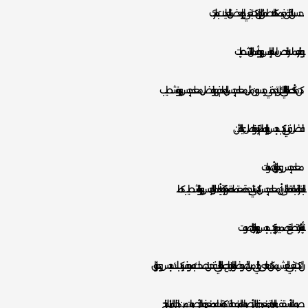
حسن الخلق فيمكنه الاطمئنان له إن كنت تبغي إجراء بعض التعديلات بمنزلك.
يوفر للعملاء ارخص اسعار الجبس بورد وأعمال التشطيبات .
كن متأكد عميلنا الغالي بانك لن تجد فني جبسون مثل معلم جبس بالدمام فهو افضل معلم جبس بورد وتشطيب
افضل فني تركيب جبس بورد بالدمام لا تتردد واتصل عليه الأن.
معلم جبس وعوازل أصوات
بالفقرة السابقة تحدثنا على أن معلم جبس باكستاني بجدة معتمد له قدرة كبيرة جدا بأعمال الجبس بورد والتشطيب كما
ذكرنا بأنه يستطيع تصميم وتركيب جبس بورد عازل للصوت.
ان كنت تبغي العيش بمكان هادئ خالي من الضوضاء والازعاج عميلنا الغالي فنحن ننصحك به، سوف يركب لك جبس وعوازل
صوت بالأسقف والجدران تمنع دخول الأصوات المزعجة لك كما تساعد بمنع خروج الأصوات من داخل المنزل للخارج.