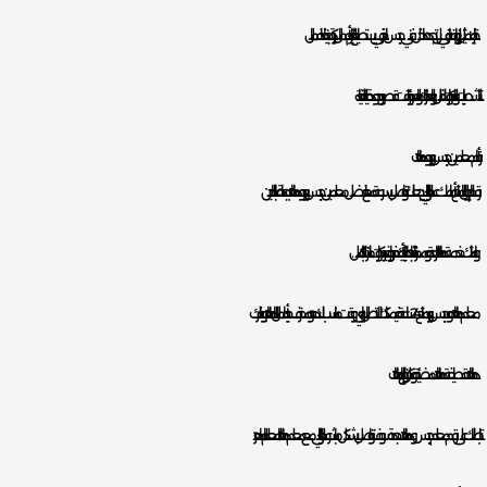
خبرته لا مثيل لها زوقه راقي لن تجده داخل فني جبس اخر في يستطيع القيام بأعمال كبيرة جدا ينفذ اعمال
التشطيبات والديكورات للفلل والعقارات والعمائر بوقت قصير وبجودة عالية للغاية.
أرقام معلمين جبس بورد ودهانات
رقم الجوال المتاح أمامك عميلنا الغالي يجعلك تتواصل بسرعة مع افضل معلمين جبس بورد ودهانات بجدة، اطلبه الحين
وامتلك خدمة دهانات رائعة وممتازة جدا، اطلبه يأتيك فورا وغير ديكورات منزلك بالكامل.
معلم دهانات وجبس بورد متاح 24 ساعة فيمكنك الاتصال به باي وقت مناسب لك، هو محترف جدا بأعمال الدهانات يوفر لك
دهانات قطيفة دهانات مضيئة وكل انواع الدهانات.
باتصالك على رقم معلم جبس ودهانات جدة سوف تتواصل بشكل مباشر عميلنا الغالي مع معلم دهانات المعلم الماهر