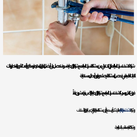
شركة كشف تسربات المياه بالدمام إن كنت تعاني من مشكلة تسربات المياه فمع شركة اركان طيبة سوف تحصل على أفضل الحلول المقترحة ومعالجتها بأحدث الأجهزة المتطورة ذات
التقنيات العالمية في فحص المشكلة لإصلاحها بدون أعطال مستقبلية.
فريق كامل ومدرب لـ كشف تسربات المياه مع شركة اركان طيبة بالرياض خبرة عشرون عاماً
و شركة
كشف تسربات المياه
بالدمام لاشك بأن نسمع كثيراً عن مشكلة تسربات المياه التي تصيب الجدران والأسقف
وشبكات المياه مما تسبب لنا خسائر عديدة