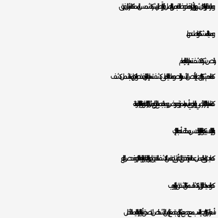
و مراقبة فواتير المياه كل شهر وإن رأيت زيادة ملحوظة فـ لابد من التواصل فوراً الاتصال بشركة شمس المملكة لأرسال فريق
ومعاينة المشكلة واصلاحها.
ارخص شركة كشف تسربات المياه بالدمام :
كما تقدم شركة اركان طيبة أرخص الأسعار والخصومات العالية على كشف تسربات المنازل فقط ولكن برامجنا تشمل كشف
كما تسربات الخزانات الأرضي والعلوي بأسعار مميزة وعروض يومية لجميع الأنواع مثل الخزانات العلوية والخزانات الخرسانية
والخزانات البلاستيكية والخزانات الفايبر جلاس بمختلف أحجام الخزانات.
كما حيث يتولى العمل عمالة خبيرة تحقق إليك أعلى نتيجة من الكشف الدقيق للجدران الداخلية والخارجية للخزانات وفحص القاع
كما وتمديدات الخزان لإكتشاف مكان التشقق والثقوب.
أسعار شركة اركان طيبة تتناسب مع جميع شرائح المجتمع فـ كثير من الأشخاص لا تصدق أسعارنا الخيالية نتيجة القيمة الأقل