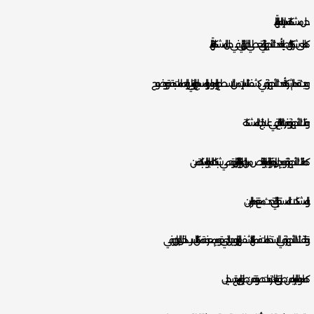
حل مشكلة تسربات المياه نهائياً
كما لدى شركة اركان طيبة أحدث الأجهزة التي تعطي الحل النهائي في حل المشكلة نهائياً.
و حيث تقدم الشركة أحدث الأجهزة في كشف التسربات من الاسطح والمواسير والمسابح والمباني والحمامات بدقة ووضوح
و فتلك الأجهزة وفرت النجاح التام في علاج تلك المشكلة.
كما فتلك الأجهزة تقوم بحل زيادة فاتورة المياه والتخلص من الرطوبة الزائدة بالمنازل وتحمي شبكات المياه والسباكة من
و المشكلات المستقبلية التي تحدث مع تقدم الزمن.
و تختلف تلك الأجهزة في الاستخدامات فمنها الكشف بغاز الهيدروجين الذي يقوم بمعرفة مكان التسرب داخل الجدران وفي
كما مواسير المياه عن طريق انبعاث ترددات صوتية عن طريق برنامج تسجيل.