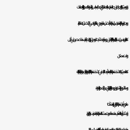
و تقوم شركة اركان طيبة على صيانة تسربات مياه الحمامات التي تحدث بالمحابس والأدوات الصحية وبالبانيو والحمامات
و حيث يتم ترميم الجزء المتعرض لتسربات المياه بأفضل مادة وهي مادة الايبوكسي الأفضل كمادة عازلة
كما لدينا مهندسين لاستبدال المواسير التالفة بالأعلى جودة وتحملاً حيث تقوم على تركيبها تحت إشراف متخصصين في أقل
وقت ممكن.
كما تقدم شركة كشف تسربات المياه بالدمام أحدث التقنيات في كشف تسربات الخزانات العلوية والأرضية وتغير الأجزاء التالفة
وسد الشروخ والشقوق وحمايتها بالعزل المائي من الأمطار والرطوبة
ماهي أسباب تسربات المياه بالمباني والمنشآت ؟
و لاشك بأن هناك أسباب متعددة لحدوث مشكلة تسربات المياه فتعرف عليها لتفاديها:
و فتح خلاطات المياه لفترات طويلة دون غلقها مما يؤدي لتآكلها والتعرض للتسرب المائي.