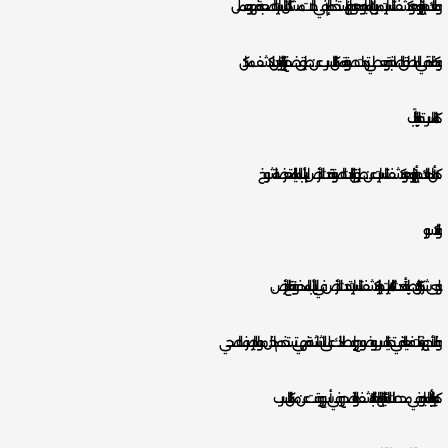
و هناك جهاز اخر وهو كشف التسربات من أنابيب المياه وهو جهاز لا يستخدم إلا في حالات مشاكل التسربات الصعبة فهو يعمل
و بكفاءة في المناطق الصاخبة ويعطي ترددات صوتية بمكان التسرب عن طريق ضخ غاز به غاز النتيروجين ليكشف مكان
كما التسرب تحديداً بالأنابيب.
كما أن هناك جهاز أخر وهو يكشف التسربات عن طريق التردادت الصوتية تحت الأرض لأنابيب المياه المتعرضة للشروخ
والكسور.
و لدى شركة اركان طيبة أحدث الكاميرات حرارية لكشف التسربات تحت الأرض في الأنابيب المدفونة بقاع الأرض.
و فالأجهزة ذات فعالية في تحديد التسرب بوضوح وإعطاء ذلك على الشاشة فهي تستخدم داخل مواسير الصرف الصحي
كما وأنابيب المياه وفي محطات المياه لنتائجها الفعالة بالكشف الواضح وفي أسرع وقت عن مكان التسرب.