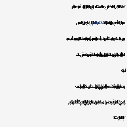
كما مما تجعلنا نتعرض للتكاليف الباهظة في معالجة مشكلات المباني وديكورات المنازل، كما إنها تسبب أضرار صحية وأضرار
و مادية، ولكن الآمر أصبح سهل بتواجد شركة
كشف تسربات المياه بالدمام
الأولى في المجال بين المنافسين.
و فهي تخلصكم من المشكلة بأسرع وقت وبأرخص الأسعار، حيث أن تسربات المياه مشكلة كبيرة تواجهنا بسبب أسباب عديدة
كما منها تأثير الأمطار على المباني وشبكات المياه وتكون الرطوبة وأحياناً تنتج من انسداد البلاعات أو حدوث صدأ في شبكات
السباكة.
و فقدمنا أجهزة إلكترونية حديثة لكشف تسربات المياه في المباني للجدران والاسطح وشبكات المياه الرئيسية والصرف
و الصحي، فتلك الطرق أصبحت تسهل عملية الصيانة دون استخدام الطرق التقليدية التي لا تجدي نفعاً، فتلك الأجهزة تقوم
كما بالصيانة قبل تزايد المشكلة.