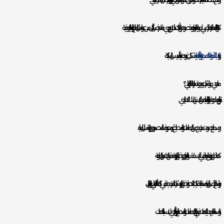
كما انتهاء العمر الافتراضي لمواسير المياه وخصوصاً إن كانت ذات نوع رديء فتتعرض للتآكل من عوامل المناخ والمياه الجوفية.
و
تركيب الأدوات الصحية وأنابيب المياه
بشكل غير جيد عند بداية تأسيس السباكة.
ماهي مؤشرات وجود تسربات المياه بالمباني؟
و ارتفاع ملحوظ بفاتورة المياه عن الاستهلاك الاعتيادي.
و سماع صوت مزعج من الحمامات والمطبخ غير معروف المصدر دون رؤية تسلل للمياه.
كما ظهور بقع للمياه في الاسقف والجدران وظهور رائحة عفن ناتجة عن الرطوبة.
و رشح الأرض بالمياه مما تجد تفكيك البلاط وظهور الحشرات المزعجة في كافة أنحاء المباني والمنازل.
و انسداد دائم يحدث بالبلاعات في بيارات الحمامات والمطابخ وأحياناً يؤدي لانسداد البلاعات.