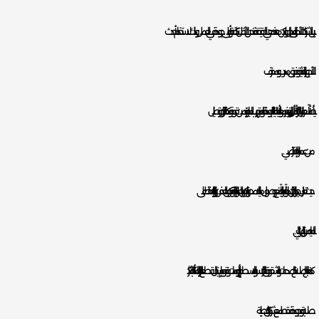
بين الشركات الأخرى بـ المجال ولكن هذه هي الحقيقة فنحن الأقل تكلفة وبأعلى جودة في العمل وذلك لاستخدام أحدث
الأجهزة الحديثة وفريق مدرب ومحترف.
أيضاً أسعار عزل الخزانات تبدأ بأقل ريال بتوفير مواد ألمانية عالية الجودة تقاوم تهريب المياه وتزيد من قوة وكفاء الخزان وتطيل
من عمرها الإفتراضي.
حيث تعزل جدران الخزان داخلياً وخارجياً لمنع وصول مياه الامطار وتكون الرطوبة الزائدة وتكون العفن والبكتريا والحفاظ على
المياه من التلوث البيئي.
كما نعالج اصلاح التصدعات والشقوق الخزانات سواء بالاسطح أو البدرومات ونقوم بإستبدال قطع غيار الخزانات المتأكلة بالأكثر
صلابة وجودة فقط مع شركة اركان طيبة