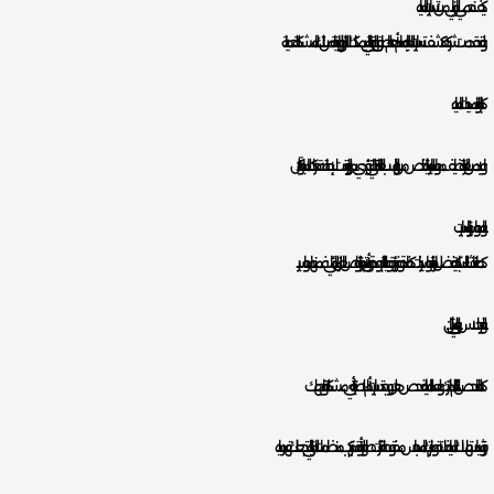
كيف نحمي المباني من تسربات المياه :
و لقد قدمت شركة كشف تسربات المياه بالدمام أهم الطرق الوقاية التي يمكنك الالتزام بها للوقاية من تلك المشكلة لحماية
كما البناء وتمديدات المياه
و لابد من العناية بتنظيف مواسير المياه للتخلص من الرواسب العالقة التي تؤدي بمرور الوقت لإعاقة حركات المياه وتآكل
و المواسير والتسربات.
كما عند انشاء السباكة يفضل اختيار مواسير ذات كفاءة وغير رديئة وعالية الجودة وأن تمتاز بخواص العزل المائي فمنها مواسير
و الفيبر جلاس والبولي إيثلين.
كما الفحص الدائم لمنزلك ولعداد المياه لفحص هل يوجد تسربات أم لا لصيانة أي مشكلة تواجهك.
و ترشيد استهلاك المياه فلا تقوم بترك المحابس مفتوحة لفترات طويلة أو قم بتركيب منظمات المياه التي تجعلك تهدر مياه