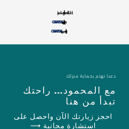
لطلب الخدمة أو للإستفسار
جوال:
0538475954
واتس:
0538475954
دعنا نهتم بحماية منزلك
مع المحمود... راحتك
تبدأ من هنا
احجز زيارتك الآن واحصل على
استشارة مجانية ⟶