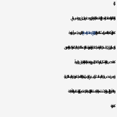
كثيرة.
و المتابعة الدورية للحمامات والمطابخ لرؤية علامات الرطوبة فإن وجدت فهذا يدل على وجود تسرب مائي.
كما فإن أردت الحماية التامة من المشكلة قم بإجراء
العزل المائي للحمامات والمطابخ
فالعزل يحميك من أضرار عديدة.
و الحرص التام على تنظيف خراطيم المياه فعليك تنظيفها بإستمرار واستخدام الوصفات الطبيعية لتفتيت المواد الصلبة والدهون.
كما فحص صنابير المياه بشكل دائم وذلك للتدخل السريع وتحديد تسربات المياه والقدرة على حلها سريعاً.
و لابد من فحص خراطيم الغسالات لأنها سبب في التعرض للتسربات المائية فعليك تغير خرطوم الغسالة كل فترة.
و هناك أجهزة تباع بالأسواق لكشف تسربات المياه للاستخدام بالمنازل لحماية منزلك فقم بشرائها واستخدامها دائماً كمتابعة
كما دورية.