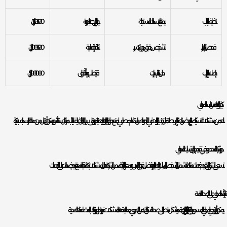
تنظيف الأنابيب
يمنع الانسدادات المستقبلية
يحتاج إلى صيانة دورية
150-300 ريال
فحص بالكاميرا
تشخيص دقيق دون تكسير
تكلفة إضافية
300-500 ريال
إصلاح الأنابيب
حل دائم للتسريبات
قد يتطلب وقتاً أطول
500-1000 ريال
كيفية الوقاية من انسداد المجاري
للحد من مشكلات الانسداد، يُنصح باتباع بعض النصائح البسيطة مثل تجنب إلقاء الزيوت في الأحواض، استخدام مصافي لمنع دخول النفايات، وإجراء صيانة دورية. على سبيل المثال، تنظيف الأنابيب مرة كل ستة أشهر يمكن أن يقلل من مخاطر الانسداد بنسبة كبيرة.
دور شركة المحمود في تقديم حلول تسليك المجاري
تسعى الشركة إلى تقديم خدمات متكاملة تشمل التشخيص، التسليك، والصيانة الدورية. بفضل فريقها المدرب ومعداتها الحديثة، تضمن الشركة حل المشكلات بكفاءة عالية مع تقديم ضمانات على الخدمات.
تأثير انسداد المجاري على الصحة العامة
يمكن أن تؤدي المجاري المسدودة إلى انتشار البكتيريا والروائح الكريهة، مما يشكل خطرًا على صحة السكان. لذلك، من الضروري معالجة هذه المشكلات فور ظهورها لتجنب المضاعفات الصحية.