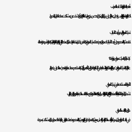
أهمية الصيانة الدورية لأنظمة الصرف
الصيانة الدورية تمنع تراكم الرواسب وتطيل عمر الأنابيب. على سبيل المثال، يمكن لفحص سنوي باستخدام الكاميرات أن يكشف عن مشكلات محتملة قبل تفاقمها.
تسليك المجاري بالياسمين بأحدث الأساليب
تعتمد شركة المحمود على أحدث الأساليب لضمان تقديم خدمات تسليك المجاري بكفاءة. من خلال استخدام تقنيات مثل الضغط المائي والكاميرات الداخلية، توفر الشركة حلولاً سريعة وفعالة.
كيف تختار شركة تسليك مجاري موثوقة؟
عند اختيار شركة لتسليك المجاري، ابحث عن الخبرة، التقييمات الإيجابية، والشفافية في الأسعار. بالإضافة إلى ذلك، تأكد من أن الشركة تستخدم معدات حديثة وتقدم ضمانات على خدماتها.
الأدوات المستخدمة في تسليك المجاري
تشمل الأدوات الشائعة أنابيب الضغط العالي، الكاميرات الداخلية، والنوابض الميكانيكية. هذه الأدوات تتيح معالجة الانسدادات بفعالية دون إلحاق ضرر بالأنابيب.
حلول طارئة لانسداد المجاري
في حالات الطوارئ، مثل تسرب المياه أو الانسدادات الكبيرة، يجب التواصل مع شركة محترفة على الفور. تقدم شركة المحمود خدمات طارئة على مدار الساعة لضمان حل المشكلات بسرعة.