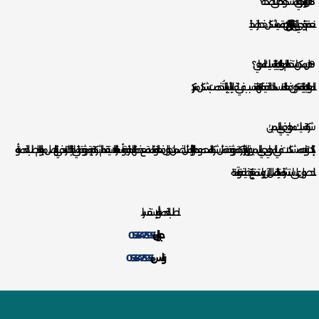
8. هل تؤثر المجاري المسدودة على الصحة؟
نعم، قد تؤدي إلى انتشار البكتيريا والروائح الكريهة، مما يشكل خطرًا صحيًا.
9. هل يمكن استخدام المواد الكيميائية لتسليك المجاري؟
المواد الكيميائية قد تكون فعالة للانسدادات الخفيفة، لكنها قد تتسبب في تلف الأنابيب إذا استُخدمت بشكل متكرر.
شركة تسليك مجاري في الياسمين :
إذا كنت تواجه مشكلات في المجاري بحي الياسمين، فإن اختيار شركة موثوقة مثل شركة المحمود هو الخيار الأمثل لضمان حلول فعالة ودائمة. مع خدماتها الاحترافية وأسعارها التنافسية، تقدم الشركة تجربة موثوقة تلبي احتياجاتك. لا تتردد في التواصل معنا اليوم لطلب الخدمة أو
للحصول على استشارة مجانية. اتصل الآن واستمتع ببيئة نظيفة وآمنة!
لطلب الخدمة أو للإستفسار
جوال:
0538475954
واتس:
0538475954