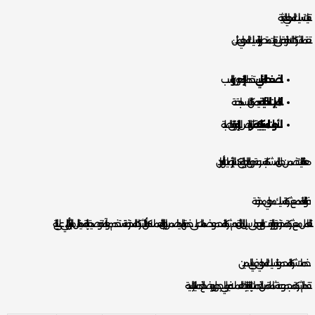
تقنيات تسليك المجاري الحديثة
تعتمد الشركات الاحترافية على تقنيات متطورة لتسليك المجاري، مثل:
الضغط المائي
: يستخدم لإزالة الدهون والرواسب.
الكاميرات الداخلية
: لتحديد مكان الانسداد بدقة.
الأدوات الميكانيكية
: مثل النوابض لإزالة العوائق الصلبة.
هذه التقنيات تضمن حل المشكلة بسرعة دون الحاجة إلى تكسير الأرضيات أو الجدران.
فوائد التعاقد مع شركة تسليك مجاري محترفة
التعامل مع شركة محترفة يوفر الوقت والجهد. على سبيل المثال، تقدم شركة المحمود ضمانات على خدماتها، مما يضمن راحة البال للعملاء. كما أن الشركات المحترفة تستخدم مواد آمنة وصديقة للبيئة، مما يقلل من التأثير السلبي على البيئة.
خدمات شركة المحمود لتسليك المجاري في الياسمين
تقدم الشركة مجموعة شاملة من الخدمات لتلبية احتياجات العملاء. فيما يلي جدول يوضح الخدمات الرئيسية: