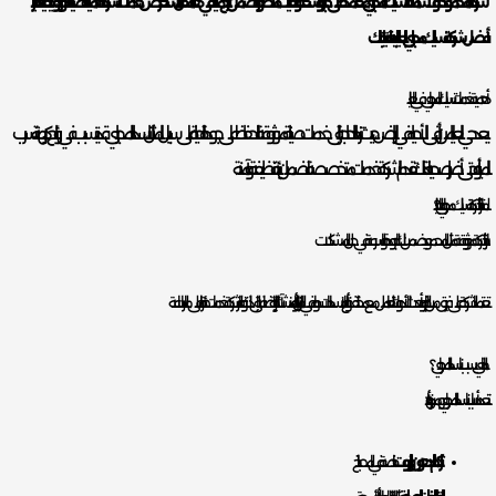
شركة المحمود حلولاً شاملة لتسليك المجاري، معتمدة على خبرة واسعة وتقنيات متطورة تضمن نتائج مثالية. في هذا المقال، نستعرض خدمات الشركة، أهمية الصيانة الدورية، وكيفية اختيار
أفضل شركة تسليك مجاري بالعليا لتلبية احتياجاتك.
أهمية خدمات تسليك المجاري في العليا :
يعد حي العليا من أرقى الأحياء في الرياض، حيث تزداد الحاجة إلى خدمات صيانة موثوقة للحفاظ على جودة الحياة. على سبيل المثال، انسداد المجاري قد يتسبب في روائح كريهة، تسرب
المياه، أو حتى أضرار صحية. لذلك، تقدم الشركة خدمات متخصصة لضمان بيئة نظيفة وآمنة.
لماذا تختار شركة تسليك مجاري بالعليا؟
اختيار شركة موثوقة مثل المحمود يضمن لك الجودة والسرعة في حل المشكلات.
تعتمد الشركة على فريق من الخبراء وأحدث الأدوات للتعامل مع مختلف أنواع الانسدادات، سواء في المنازل أو المنشآت التجارية. بالإضافة إلى ذلك، توفر الشركة خدمات طارئة على مدار الساعة.
ما الذي يسبب انسداد المجاري؟
تتعدد أسباب انسداد المجاري، ومن أبرزها:
تراكم الدهون والزيوت
: خاصة في المطابخ.