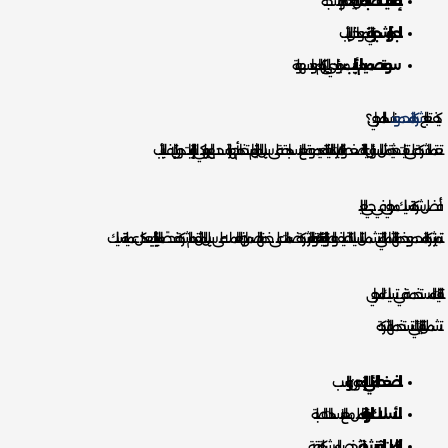
إلقاء النفايات الصلبة
: مثل بقايا الطعام أو الأنسجة.
الجذور الشجرية
: التي تنمو داخل الأنابيب.
سوء تصميم الأنابيب
: مما يؤدي إلى تراكم المواد بسهولة.
كيف تعالج
شركة المحمود
انسداد المجاري؟
تعتمد الشركة على تقنيات حديثة مثل السوائل عالية الضغط والكاميرات الداخلية لتحديد موقع الانسداد بدقة. على سبيل المثال، يتم استخدام أجهزة السحب الهيدروليكي لإزالة الترسبات دون إتلاف الأنابيب.
أفضل شركة تسليك مجاري في حي العليا
تتميز شركة المحمود بخدماتها الشاملة التي تشمل التسليك، التنظيف، والصيانة الوقائية. كما توفر الشركة ضمانات على خدماتها لضمان رضا العملاء. على سبيل المثال، تقدم الشركة فحصًا مجانيًا للأنابيب بعد كل عملية تسليك.
التقنيات المستخدمة في تسليك المجاري
تشمل التقنيات التي تستخدمها الشركة:
الضغط المائي
: لإزالة الدهون والرواسب.
الأسلاك الدوارة
: للتعامل مع الانسدادات الصلبة.
الكاميرات التفتيشية
: لتشخيص المشكلة بدقة.